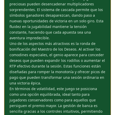
preciosas pueden desencadenar multiplicadores
sorprendentes. El sistema de cascada permite que los
símbolos ganadores desaparezcan, dando paso a
nuevas oportunidades de victoria en un solo giro. Esta
fluidez en la jugabilidad mantiene la tensión
constante, haciendo que cada apuesta sea una
aventura impredecible.
Uno de los aspectos más atractivos es la ronda de
bonificación del Maestro de los Deseos. Al activar los
comodines especiales, el genio aparece para conceder
deseos que pueden expandir los rodillos o aumentar el
RTP efectivo durante la sesión. Estas funciones están
diseñadas para romper la monotonía y ofrecer picos de
pago que pueden transformar una sesión ordinaria en
una victoria épica.
En términos de volatilidad, este juego se posiciona
como una opción equilibrada, ideal tanto para
jugadores conservadores como para aquellos que
persiguen el premio mayor. La gestión de banca es
sencilla gracias a los controles intuitivos, permitiendo