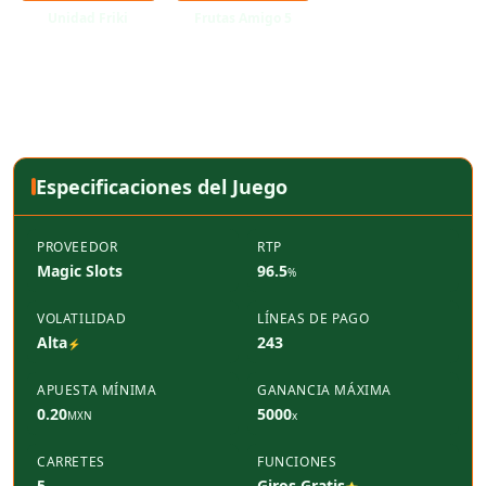
Unidad Friki
Frutas Amigo 5
Especificaciones del Juego
PROVEEDOR
RTP
Magic Slots
96.5
%
VOLATILIDAD
LÍNEAS DE PAGO
Alta
243
⚡
APUESTA MÍNIMA
GANANCIA MÁXIMA
0.20
5000
MXN
x
CARRETES
FUNCIONES
5
Giros Gratis