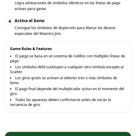
Logra alineaciones de símbolos idénticos en las líneas de pago
activas para ganar.
Activa el bono
4
Consigue los símbolos de dispersión para liberar los deseos
especiales del Maestro Jinn.
Game Rules & Features
El juego se basa en un sistema de rodillos con múltiples líneas de
pago.
Los símbolos Wild sustituyen a cualquier otro símbolo excepto al
Scatter.
Los giros gratis se activan al obtener tres o más símbolos de
bono.
El pago final depende del multiplicador activo en el momento del
giro.
Todas las apuestas deben confirmarse antes de iniciar la
secuencia de giro.