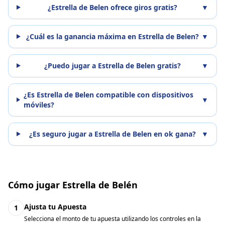
¿Estrella de Belen ofrece giros gratis?
▼
¿Cuál es la ganancia máxima en Estrella de Belen?
▼
¿Puedo jugar a Estrella de Belen gratis?
▼
¿Es Estrella de Belen compatible con dispositivos
▼
móviles?
¿Es seguro jugar a Estrella de Belen en ok gana?
▼
Cómo jugar Estrella de Belén
Ajusta tu Apuesta
1
Selecciona el monto de tu apuesta utilizando los controles en la