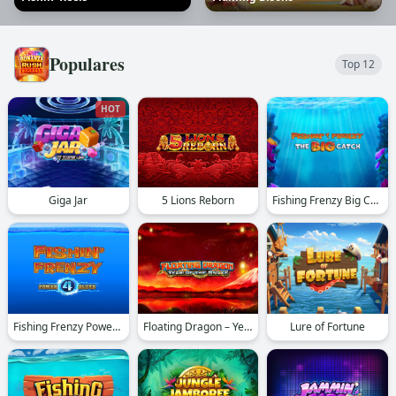
Populares
Top 12
HOT
Giga Jar
5 Lions Reborn
Fishing Frenzy Big Catch
Fishing Frenzy Power 4 Slots
Floating Dragon – Year of the Snake
Lure of Fortune