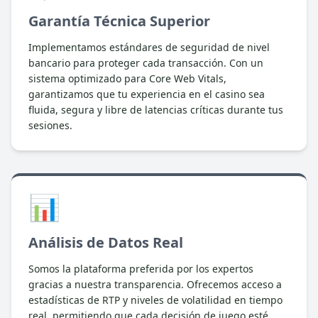
29/06/2026 AlanI*** recibio bono 500 MXN 🎉
Garantía Técnica Superior
29/06/2026 Alons*** recibio reembolso 580 MXN 💵
29/06/2026 Rena*** retiro exitoso 6,300 MXN ✅
Implementamos estándares de seguridad de nivel
29/06/2026 Renat*** recibio reembolso 1,060 MXN 🎊
bancario para proteger cada transacción. Con un
29/06/2026 AbrilG*** recibio bono 1,200 MXN ✨
sistema optimizado para Core Web Vitals,
29/06/2026 KevinV*** retiro exitoso 14,300 MXN 🏦
garantizamos que tu experiencia en el casino sea
fluida, segura y libre de latencias críticas durante tus
sesiones.
📊
Análisis de Datos Real
Somos la plataforma preferida por los expertos
gracias a nuestra transparencia. Ofrecemos acceso a
estadísticas de RTP y niveles de volatilidad en tiempo
real, permitiendo que cada decisión de juego esté