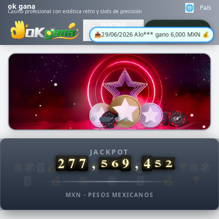
ok gana
🌐
País
Casino profesional con estética retro y slots de precisión
📥
29/06/2026 Alo*** gano 6,000 MXN 💰
INICIAR
REGISTRARSE
SESIÓN
29/06/2026 Jua*** retiro exitoso 7,500 MXN ✅
JACKPOT
29/06/2026 Alo*** gano 6,000 MXN 💰
2
7
7
,
5
6
9
,
4
5
2
🎰
🎲
🃏
💰
🏆
💰
🏆
🎰
🎲
🃏
🎲
🃏
💰
🏆
🎰
🏆
🎰
🎲
29/06/2026 Juan*** recibio bono 1,600 MXN ✨
29/06/2026 JuanA*** recibio reembolso 1,020 MXN 🔄
🃏
💰
🎰
🎲
🃏
💰
🏆
29/06/2026 Edu*** pego el jackpot de 154,000 MXN 💥
MXN - PESOS MEXICANOS
29/06/2026 JuanL*** recibio reembolso 620 MXN 💵
29/06/2026 Abr*** recibio bono 750 MXN 🎁