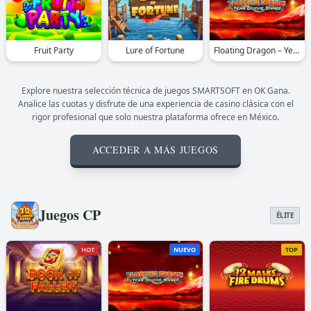
Fruit Party
Lure of Fortune
Floating Dragon – Year of the Snake
Explore nuestra selección técnica de juegos SMARTSOFT en OK Gana.
Analice las cuotas y disfrute de una experiencia de casino clásica con el
rigor profesional que solo nuestra plataforma ofrece en México.
ACCEDER A MÁS JUEGOS
Juegos CP
ÉLITE
HOT
NUEVO
TOP