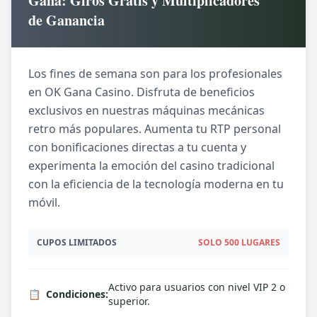
Gana: Giros Gratis y Multiplicadores
de Ganancia
Los fines de semana son para los profesionales
en OK Gana Casino. Disfruta de beneficios
exclusivos en nuestras máquinas mecánicas
retro más populares. Aumenta tu RTP personal
con bonificaciones directas a tu cuenta y
experimenta la emoción del casino tradicional
con la eficiencia de la tecnología moderna en tu
móvil.
CUPOS LIMITADOS
SOLO 500 LUGARES
Activo para usuarios con nivel VIP 2 o
📋
Condiciones:
superior.