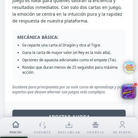
juego es ideal para quienes valoran la eficiencia y
resultados inmediatos. Con solo dos cartas en juego,
la emoción se centra en la intuición pura y la rapidez
de respuesta de nuestra plataforma.
MECÁNICA BÁSICA:
Se reparte una carta al Dragón y otra al Tigre.
Gana la carta de mayor valor (el Rey es la más alta).
Opciones de apuesta adicionales como el empate (Tie).
Rondas que duran menos de 25 segundos para máxima
acción.
Excelente para principiantes por su nula curva de aprendizaje y para
expertos que desean alternar con juegos más complejos.
Recomp
Partici
APOSTAR AHORA
INICIO
SOPORTE
DESCARGAR
OFERTAS
MI PERFIL