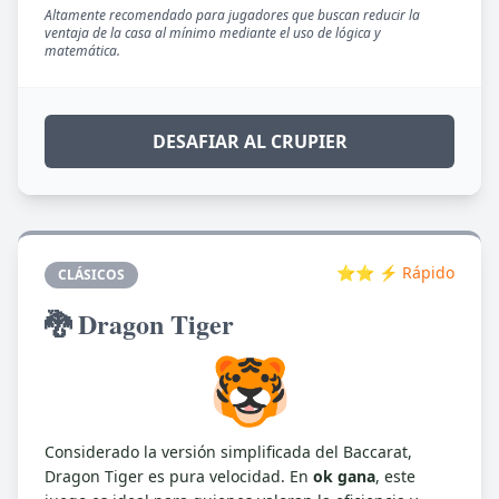
Altamente recomendado para jugadores que buscan reducir la
ventaja de la casa al mínimo mediante el uso de lógica y
matemática.
DESAFIAR AL CRUPIER
⭐⭐
⚡ Rápido
CLÁSICOS
🐉 Dragon Tiger
🐯
Considerado la versión simplificada del Baccarat,
Dragon Tiger es pura velocidad. En
ok gana
, este