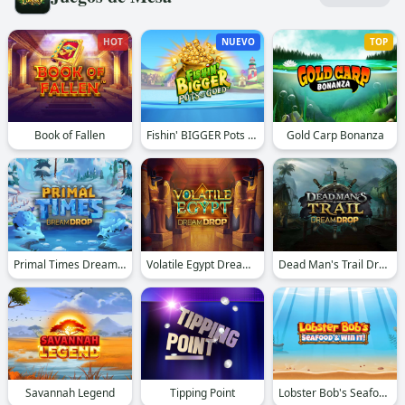
HOT
NUEVO
TOP
Book of Fallen
Fishin' BIGGER Pots Of Gold
Gold Carp Bonanza
Primal Times Dream Drop
Volatile Egypt Dream Drop
Dead Man's Trail Dream Drop
Savannah Legend
Tipping Point
Lobster Bob's Seafood & Win It!