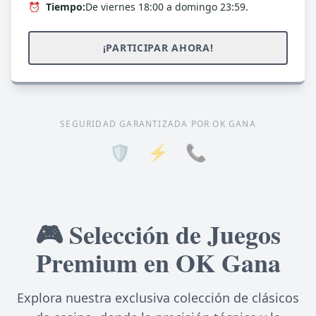
⏰
Tiempo:
De viernes 18:00 a domingo 23:59.
¡PARTICIPAR AHORA!
SEGURIDAD GARANTIZADA POR OK GANA
🛡️
⚡
📞
🎮 Selección de Juegos
Premium en OK Gana
Explora nuestra exclusiva colección de clásicos